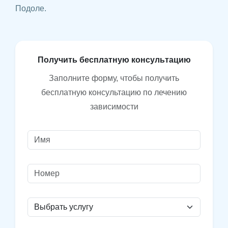
Подоле.
П
о
л
у
ч
и
т
ь
б
е
с
п
л
а
т
н
у
ю
к
о
н
с
у
л
ь
т
а
ц
и
ю
Заполните форму, чтобы получить
бесплатную консультацию по лечению
зависимости