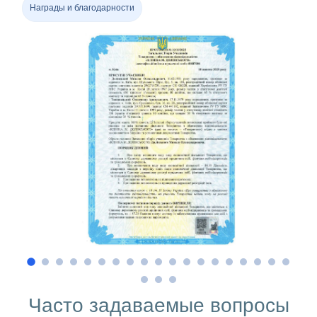
Награды и благодарности
Ч
а
с
т
о
з
а
д
а
в
а
е
м
ы
е
в
о
п
р
о
с
ы