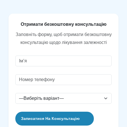
О
т
р
и
м
а
т
и
б
е
з
к
о
ш
т
о
в
н
у
к
о
н
с
у
л
ь
т
а
ц
і
ю
Заповніть форму, щоб отримати безкоштовну
консультацію щодо лікування залежності