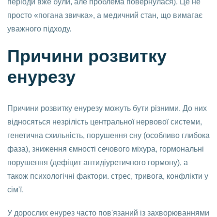
періоди вже були, але проблема повернулася). Це не
просто «погана звичка», а медичний стан, що вимагає
уважного підходу.
Причини розвитку
енурезу
Причини розвитку енурезу можуть бути різними. До них
відносяться незрілість центральної нервової системи,
генетична схильність, порушення сну (особливо глибока
фаза), зниження ємності сечового міхура, гормональні
порушення (дефіцит антидіуретичного гормону), а
також психологічні фактори. стрес, тривога, конфлікти у
сім'ї.
У дорослих енурез часто пов'язаний із захворюваннями