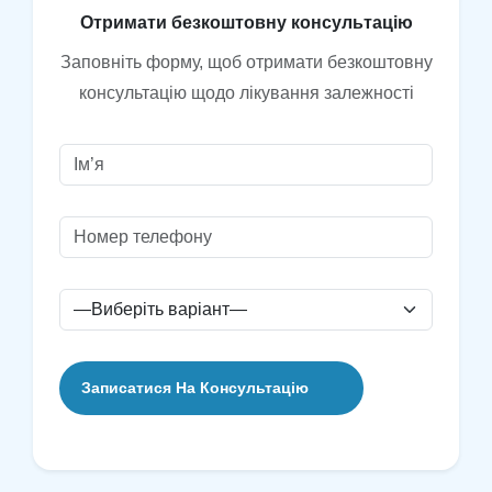
О
т
р
и
м
а
т
и
б
е
з
к
о
ш
т
о
в
н
у
к
о
н
с
у
л
ь
т
а
ц
і
ю
Заповніть форму, щоб отримати безкоштовну
консультацію щодо лікування залежності