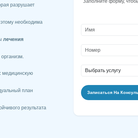
Заполните форму, чтоб
орая разрушает
оэтому необходима
мы
лечения
 организм.
: медицинскую
дуальный план
ойчивого результата