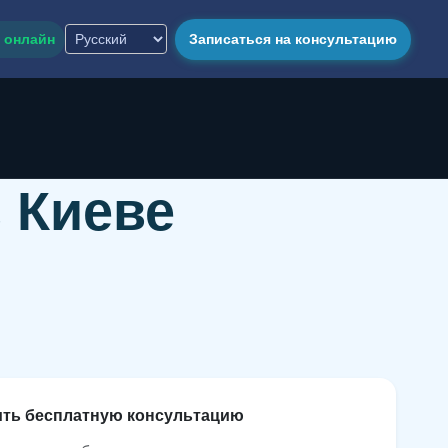
 онлайн
Записаться на консультацию
 Киеве
и
т
ь
б
е
с
п
л
а
т
н
у
ю
к
о
н
с
у
л
ь
т
а
ц
и
ю