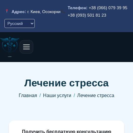
Телефон:
+38 (066) 079 39 95
Адрес:
г. Киев, Осокорки
+38 (093) 501 81 23
Лечение стресса
Главная
Наши услуги
Лечение стресса
П
о
л
у
ч
и
т
ь
б
е
с
п
л
а
т
н
у
ю
к
о
н
с
у
л
ь
т
а
ц
и
ю