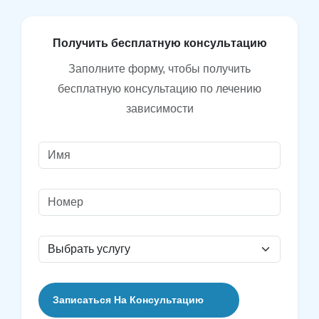
П
о
л
у
ч
и
т
ь
б
е
с
п
л
а
т
н
у
ю
к
о
н
с
у
л
ь
т
а
ц
и
ю
Заполните форму, чтобы получить
бесплатную консультацию по лечению
зависимости