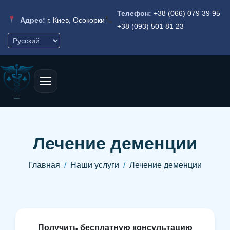
Телефон:
+38 (066) 079 39 95
Адрес:
г. Киев, Осокорки
+38 (093) 501 81 23
Лечение деменции
Главная
Наши услуги
Лечение деменции
П
о
л
у
ч
и
т
ь
б
е
с
п
л
а
т
н
у
ю
к
о
н
с
у
л
ь
т
а
ц
и
ю